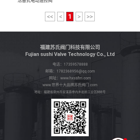
活塞式电动遥控阀
<<
<
1
>
>>
福建苏氏阀门科技有限公司
Fujian sushi Valve Technology Co., Ltd
电话：
17359578888
邮箱：
1782368956@qq.com
网址：
www.hxssfm.com
www.世界十大品牌苏氏阀门.com
地址：福建省泉州市安溪县参内乡岩前工业区888号