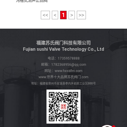
沟槽式消声止回阀
<<
<
1
>
>>
福建苏氏阀门科技有限公司
Fujian sushi Valve Technology Co., Ltd
电话：
17359578888
邮箱：
1782368956@qq.com
网址：
www.hxssfm.com
www.世界十大品牌苏氏阀门.com
地址：福建省泉州市安溪县参内乡岩前工业区888号